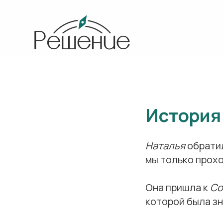
История
Наталья
обрати
мы только прох
Она пришла к
Со
которой была зн