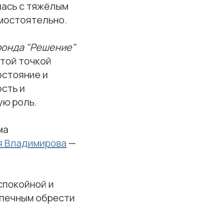
лась с тяжёлым
мостоятельно.
фонда "Решение"
той точкой
остояние и
сть и
ю роль.
ма
я Владимирова
—
спокойной и
печным обрести