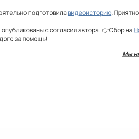
оятельно подготовила
видеоисторию
. Приятн
 опубликованы с согласия автора. 👉Сбор на
Н
дого за помощь!
Мы н