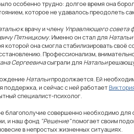
было особенно трудно: долгое время она боро
тоянием, которое не удавалось преодолеть са
аталью
к врачу и члену
Управляющего совета 
вичу Пятницкому.
Именно он стал для
Натальи
я которой она смогла стабилизировать своё с
осстановлению. Профессионализм, внимательно
ана Сергеевича
сыграли для
Натальи
решающу
вождение
Натальи
продолжается. Ей необходи
 поддержка, и сейчас с ней работает
Виктори
пытный специалист-психолог.
е благополучие совершенно необходимо для 
ни, и наш фонд
"Решение"
помогает своим подо
новесие в непростых жизненных ситуациях.