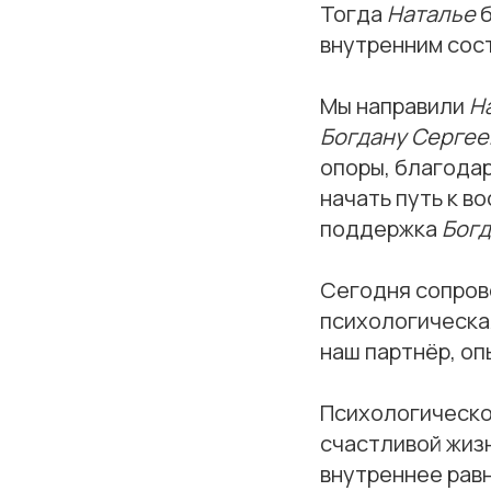
Тогда
Наталье
внутренним сос
Мы направили
Н
Богдану Сергее
опоры, благодар
начать путь к в
поддержка
Богд
Сегодня сопро
психологическая
наш партнёр, о
Психологическо
счастливой жиз
внутреннее рав