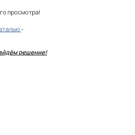
ого просмотра!
аталью
-
айдём решение!