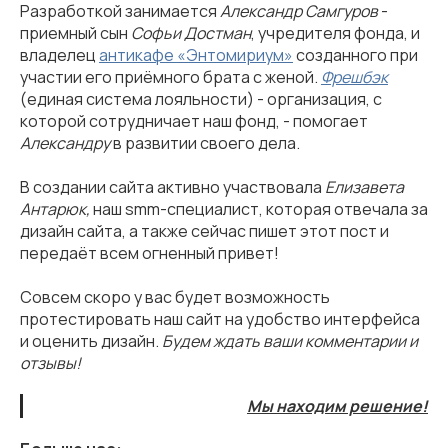
Разработкой занимается
Александр Самгуров
-
приемный сын
Софьи Достман
, учредителя фонда, и
владелец
антикафе «Эн
томириу
м»
созданного при
участии его приёмного брата с женой.
Фрешбэк
(единая система лояльности) - организация, с
которой сотрудничает наш фонд, - помогает
Александру
в развитии своего дела.
В создании сайта активно участвовала
Елизавета
Антарюк,
наш smm-специалист, которая отвечала за
дизайн сайта, а также сейчас пишет этот пост и
передаёт всем огненный привет!
Совсем скоро у вас будет возможность
протестировать наш сайт на удобство интерфейса
и оценить дизайн.
Будем ждать ваши комментарии и
отзывы!
Мы находим решение!